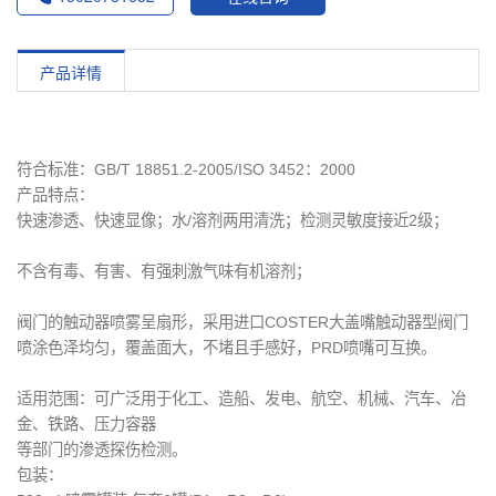
产品详情
符合标准：GB/T 18851.2-2005/ISO 3452：2000
产品特点：
快速渗透、快速显像；水/溶剂两用清洗；检测灵敏度接近2级；
不含有毒、有害、有强刺激气味有机溶剂；
阀门的触动器喷雾呈扇形，采用进口COSTER大盖嘴触动器型阀门
喷涂色泽均匀，覆盖面大，不堵且手感好，PRD喷嘴可互换。
适用范围：可广泛用于化工、造船、发电、航空、机械、汽车、冶
金、铁路、压力容器
等部门的渗透探伤检测。
包装：