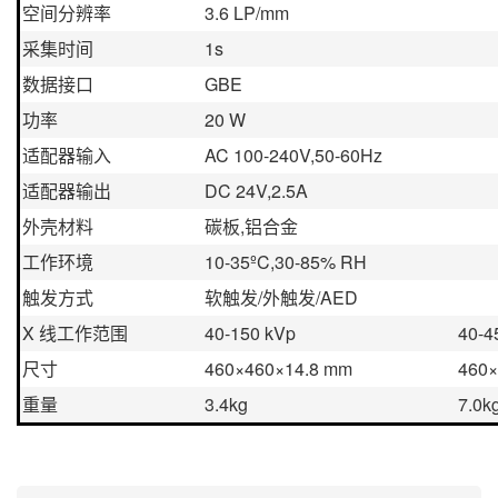
空间分辨率
3.6 LP/mm
采集时间
1s
数据接口
GBE
功率
20 W
适配器输入
AC 100-240V,50-60Hz
适配器输出
DC 24V,2.5A
外壳材料
碳板,铝合金
工作环境
10-35ºC,30-85% RH
触发方式
软触发/外触发/AED
X 线工作范围
40-150 kVp
40-4
尺寸
460×460×14.8 mm
460×
重量
3.4kg
7.0k