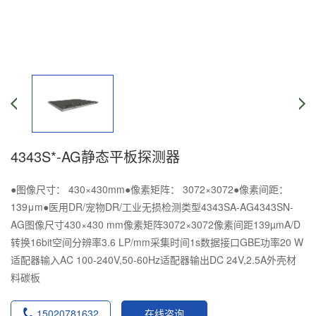
4343S*-AG静态平板探测器
●图像尺寸： 430×430mm●像素矩阵： 3072×3072●像素间距：
139μm●医用DR/宠物DR/工业无损检测类型4343SA-AG4343SN-
AG图像尺寸430×430 mm像素矩阵3072×3072像素间距139µmA/D
转换16bit空间分辨率3.6 LP/mm采集时间1s数据接口GBE功率20 W
适配器输入AC 100-240V,50-60Hz适配器输出DC 24V,2.5A外壳材
料碳板
15020781632
在线咨询