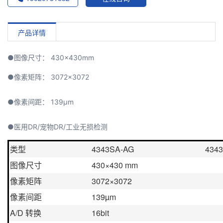
产品详情
●图像尺寸： 430×430mm
●像素矩阵： 3072×3072
●像素间距： 139μm
●医用DR/宠物DR/工业无损检测
类型
4343SA-AG
434
图像尺寸
430×430 mm
像素矩阵
3072×3072
像素间距
139µm
A/D 转换
16bit