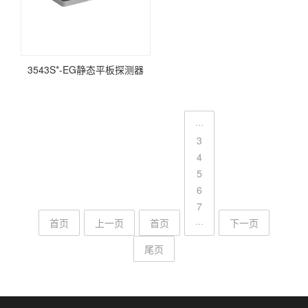
3543S*-EG静态平板探测器
···
3
4
5
6
7
首页
上一页
首页
···
下一页
尾页