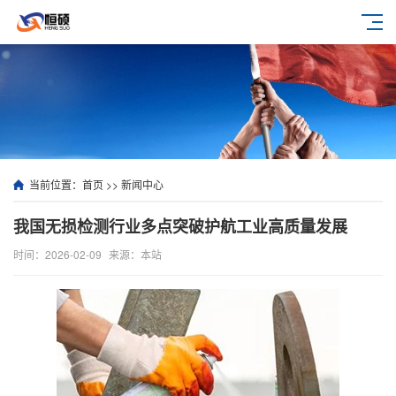
当前位置：
首页
>>
新闻中心
我国无损检测行业多点突破护航工业高质量发展
时间：2026-02-09
来源：本站