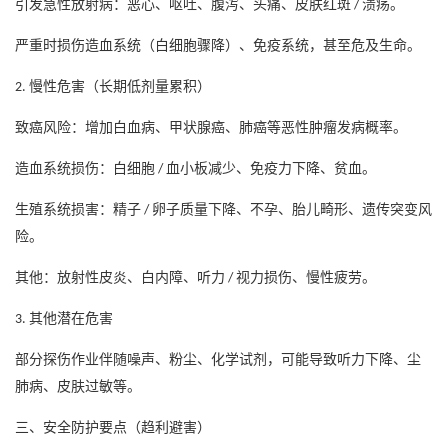
引发急性放射病：恶心、呕吐、腹泻、头痛、皮肤红斑
溃疡。
/
严重时损伤造血系统（白细胞骤降）、免疫系统，甚至危及生命。
慢性危害（长期低剂量累积）
2.
致癌风险：增加白血病、甲状腺癌、肺癌等恶性肿瘤发病概率。
造血系统损伤：白细胞
血小板减少、免疫力下降、贫血。
/
生殖系统损害：精子
卵子质量下降、不孕、胎儿畸形、遗传突变风
/
险。
其他：放射性皮炎、白内障、听力
视力损伤、慢性疲劳。
/
其他潜在危害
3.
部分探伤作业伴随噪声、粉尘、化学试剂，可能导致听力下降、尘
肺病、皮肤过敏等。
三、安全防护要点（趋利避害）