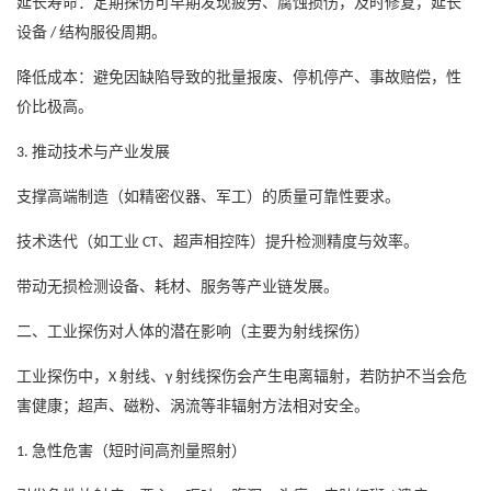
延长寿命：定期探伤可早期发现疲劳、腐蚀损伤，及时修复，延长
设备
结构服役周期。
/
降低成本：避免因缺陷导致的批量报废、停机停产、事故赔偿，性
价比极高。
推动技术与产业发展
3.
支撑高端制造（如精密仪器、军工）的质量可靠性要求。
技术迭代（如工业
、超声相控阵）提升检测精度与效率。
CT
带动无损检测设备、耗材、服务等产业链发展。
二、工业探伤对人体的潜在影响（主要为射线探伤）
工业探伤中，
射线、
射线探伤会产生电离辐射，若防护不当会危
X
γ
害健康；超声、磁粉、涡流等非辐射方法相对安全。
急性危害（短时间高剂量照射）
1.