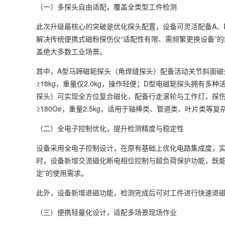
（一）多探头自由适配，覆盖全类型工件检测
此次升级最核心的突破是优化探头配置，设备可灵活配备A、
解决传统便携式磁粉探伤仪“适配性有限、需频繁更换设备”
盖绝大多数工业场景。
其中，A型马蹄磁轭探头（角焊缝探头）配备活动关节斜面磁头
≥18kg，重量仅2.0kg，操作轻便；D型电磁轭探头拥有
探头）可实现全方位复合磁化，配备行走滚轮与工作灯，探伤速度
≥180Oe，重量2.5kg，适用于轴棒类、管道类、叶片
（二）全电子控制优化，提升检测精度与稳定性
设备采用全电子控制设计，在原有基础上优化电路集成度，
时，设备新增交流磁化断电相位控制与超负荷保护功能，既能
定”的使用需求。
此外，设备新增退磁功能，检测完成后可对工件进行快速退
（三）便携轻量化设计，适配多场景现场作业