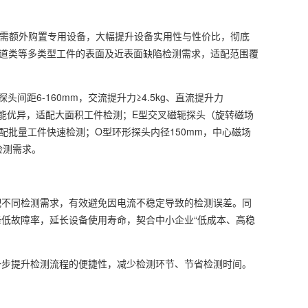
无需额外购置专用设备，大幅提升设备实用性与性价比，彻底
管道类等多类型工件的表面及近表面缺陷检测需求，适配范围覆
6-160mm，交流提升力≥4.5kg、直流提升力
导磁性能优异，适配大面积工件检测；E型交叉磁轭探头（旋转磁场
适配批量工件快速检测；O型环形探头内径150mm，中心磁场
检测需求。
配不同检测需求，有效避免因电流不稳定导致的检测误差。同
低故障率，延长设备使用寿命，契合中小企业“低成本、高稳
一步提升检测流程的便捷性，减少检测环节、节省检测时间。