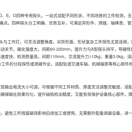
D、E、O四种专用探头，一站式适配不同形状、不同场景的工件检测，
的痛点。四种探头分工明确、优势互补，可满足异形件、焊缝、轴棒类、
与工作灯，可灵活调整角度，对异形面、形状复杂工件探伤尤其适用，探头间距
多种活动关节，磁化强度大，间距60-220mm，提升力与A型探头持平，
快、检测质量高，间距110mm，交流提升力≥12kg，重量3.0kg，
类等复杂工件的分段探伤或退磁作业，适配轨道交通车轴、机械轴类等核心部件
实现输出电流大小可调，可根据不同工件材质、厚度灵活调整灵敏度，适
确保磁化效果均匀，提升缺陷检出精度，又能有效保护设备核心部件，降
磁，避免工件残留磁场影响后续加工或使用，无需额外配备退磁设备，进