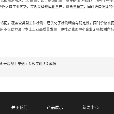
业无损检测需求，以“高性价比、高适配性、高便捷性”为核心，填补了中
依托区域工业优势，实现设备规模化量产，供货量稳定，同时凭借便捷的
适配，覆盖全类型工件检测，还优化了检测精度与稳定性，同时价格亲民
泛应用不仅助力济宁本土工业高质量发展，更推动我国中小企业无损检测向
 米混凝土穿透 + 3 秒实时 3D 成像
关于我们
产品展示
新闻中心