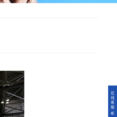
在
线
客
服