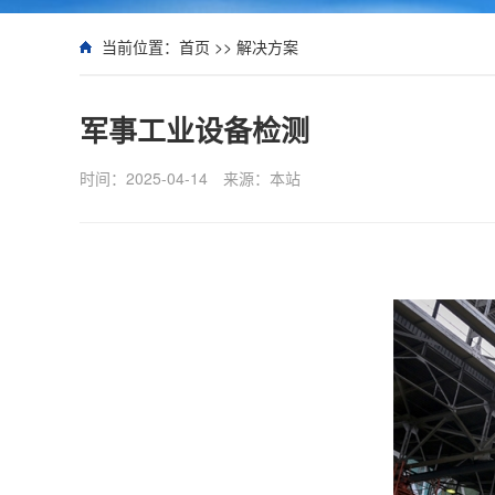
当前位置：
首页
>>
解决方案
军事工业设备检测
时间：2025-04-14
来源：本站